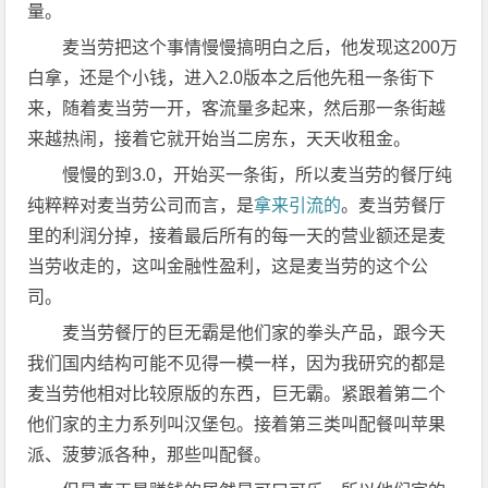
量。
麦当劳把这个事情慢慢搞明白之后，他发现这200万
白拿，还是个小钱，进入2.0版本之后他先租一条街下
来，随着麦当劳一开，客流量多起来，然后那一条街越
来越热闹，接着它就开始当二房东，天天收租金。
慢慢的到3.0，开始买一条街，所以麦当劳的餐厅纯
纯粹粹对麦当劳公司而言，是
拿来引流的
。麦当劳餐厅
里的利润分掉，接着最后所有的每一天的营业额还是麦
当劳收走的，这叫金融性盈利，这是麦当劳的这个公
司。
麦当劳餐厅的巨无霸是他们家的拳头产品，跟今天
我们国内结构可能不见得一模一样，因为我研究的都是
麦当劳他相对比较原版的东西，巨无霸。紧跟着第二个
他们家的主力系列叫汉堡包。接着第三类叫配餐叫苹果
派、菠萝派各种，那些叫配餐。