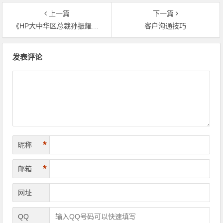
上一篇
下一篇
《HP大中华区总裁孙振耀退休感言》
客户沟通技巧
文
发表评论
章
导
航
*
昵称
*
邮箱
网址
QQ