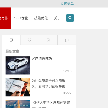
设置菜单
案写作
SEO优化
技能优化
关于
最新文章
客户沟通技巧
12/10
为什么嗑瓜子可以嗑很
久，看书学习却很难做
到？
05/27
《HP大中华区总裁孙振耀